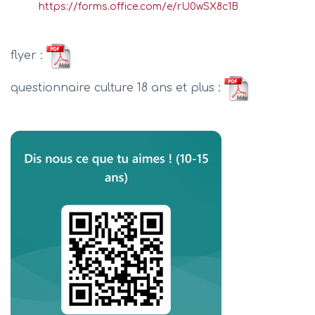
https://forms.office.com/e/rU0wSX8c1B
flyer :
questionnaire culture 18 ans et plus :