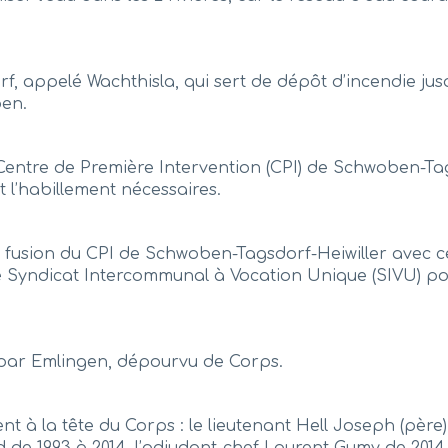
f, appelé Wachthisla, qui sert de dépôt d’incendie jus
en.
Centre de Première Intervention (CPI) de Schwoben-Tag
t l’habillement nécessaires.
fusion du CPI de Schwoben-Tagsdorf-Heiwiller avec ce
le Syndicat Intercommunal à Vocation Unique (SIVU) p
s par Emlingen, dépourvu de Corps.
t à la tête du Corps : le lieutenant Hell Joseph (père),
d de 1993 à 2014, l’adjudant-chef Laurent Gumy de 2014